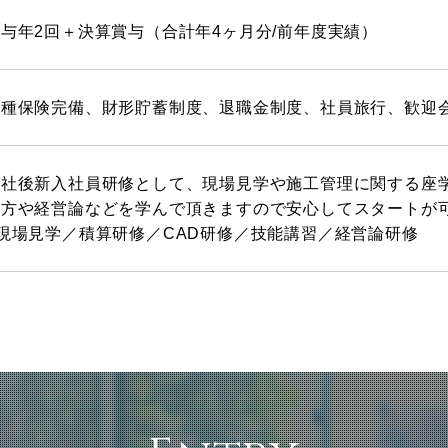
与年2回＋決算賞与（合計年4ヶ月分/前年度実績）
各種保険完備、財形貯蓄制度、退職金制度、社員旅行、歓迎
入社後新入社員研修として、現場見学や施工管理に関する座
仕方や経営論などを学んで頂きますので安心してスタートが
■現場見学／積算研修／CAD研修／技能講習／経営論研修